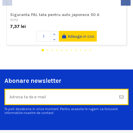
Siguranta PAL tata pentru auto japoneze 50 A
10112
7,37 lei
Adauga in cos
Abonare newsletter
Te poti dezabona in orice moment. Pentru aceasta te rugam sa folosesti
informatiile noastre de contact.